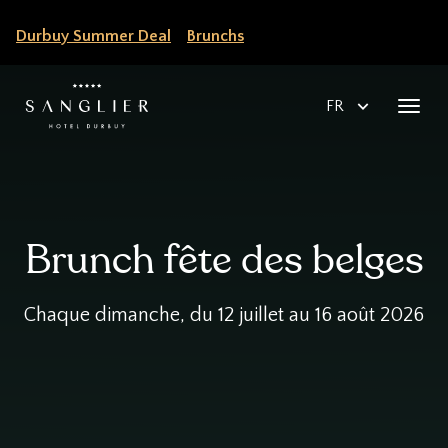
Aller
Durbuy Summer Deal
Brunchs
au
contenu
principal
Select
Toggl
your
navig
language
Brunch fête des belges
Dates
Chaque dimanche, du 12 juillet au 16 août 2026
Infos