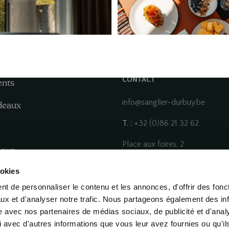
CONTACT
nts
info@sanglier-durbuy.be
deaux
T. :
+32 (0)86 21 32 62
Place aux foires, 2
jour
6940 Durbuy
ookies
Sales team for your seminars a
t de personnaliser le contenu et les annonces, d'offrir des fonct
és
sales@sda.be
ux et d'analyser notre trafic. Nous partageons également des in
site avec nos partenaires de médias sociaux, de publicité et d'anal
 avec d'autres informations que vous leur avez fournies ou qu'il