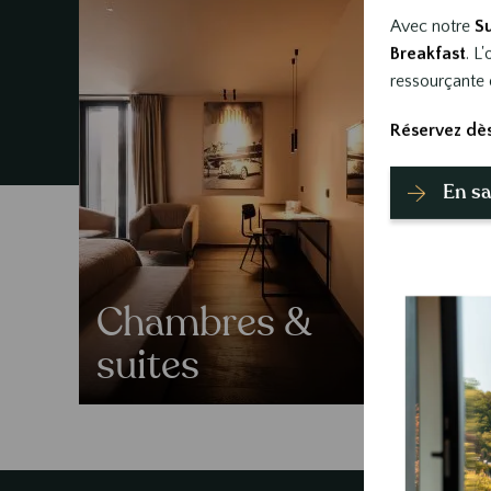
Avec notre
S
Breakfast
. L
ressourçante 
Réservez dès
En sa
Chambres &
suites
Off