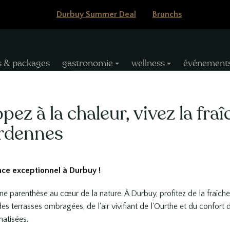
Durbuy Summer Deal
Brunchs
ion
s & packages
gastronomie
wellness
événement
ale
ez à la chaleur, vivez la fra
rdennes
Réservations
nce exceptionnel à Durbuy !
ne parenthèse au cœur de la nature. À Durbuy, profitez de la fraîche
es terrasses ombragées, de l'air vivifiant de l'Ourthe et du confort 
atisées.