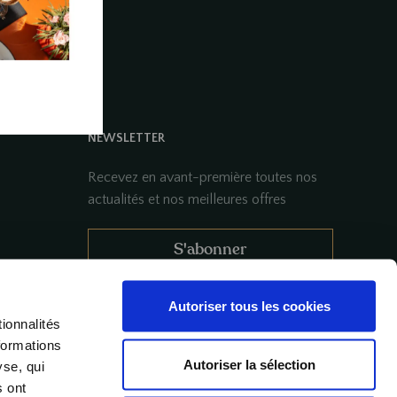
NEWSLETTER
Recevez en avant-première toutes nos
actualités et nos meilleures offres
S'abonner
Autoriser tous les cookies
nd events
ionnalités
formations
Autoriser la sélection
yse, qui
s ont