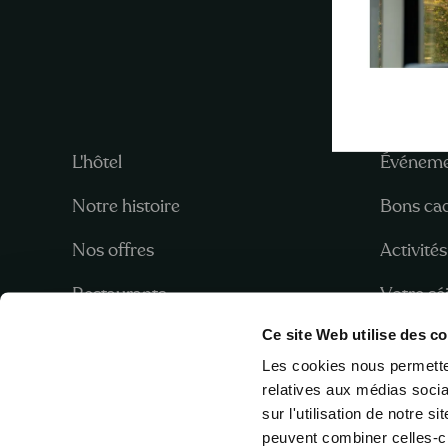
L'hôtel
Événeme
Notre histoire
Bons ca
Nos offres
Activités
Restaurants
Votre sé
Ce site Web utilise des c
Wellness
Mariage
Les cookies nous permetten
Entreprises
Actualit
relatives aux médias socia
sur l'utilisation de notre 
Accès & Parking
Jobs
peuvent combiner celles-ci