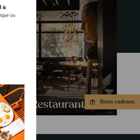
d &
mique ou
Restaurants
Bons cadeaux