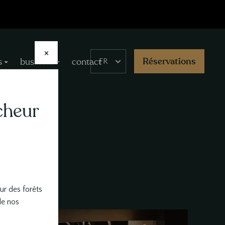
×
Select
Réservations
s
business
contact
your
language
îcheur
ur des forêts
de nos