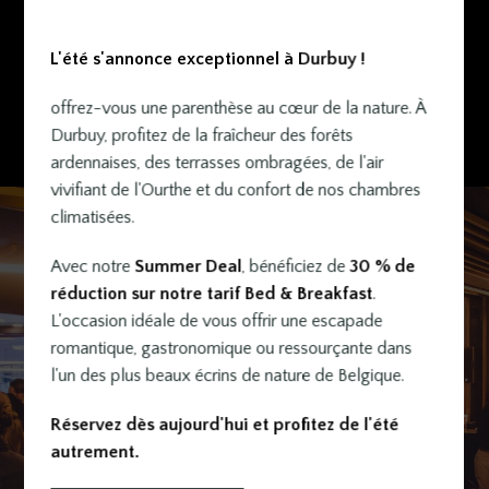
L'été s'annonce exceptionnel à Durbuy !
offrez-vous une parenthèse au cœur de la nature. À
Durbuy, profitez de la fraîcheur des forêts
ardennaises, des terrasses ombragées, de l'air
vivifiant de l'Ourthe et du confort de nos chambres
Select
climatisées.
Toggl
your
navig
Avec notre
Summer Deal
, bénéficiez de
30 % de
language
réduction sur notre tarif Bed & Breakfast
.
L'occasion idéale de vous offrir une escapade
romantique, gastronomique ou ressourçante dans
l'un des plus beaux écrins de nature de Belgique.
Organisez votre
Réservez dès aujourd'hui et profitez de l'été
événement
autrement.