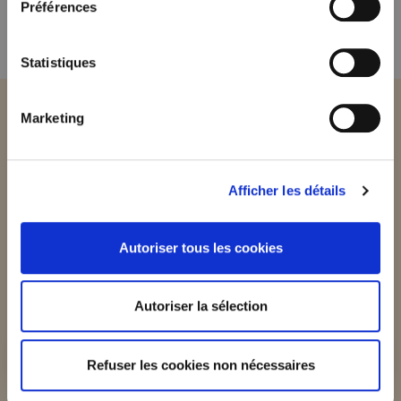
Préférences
Envoyer
Statistiques
Marketing
Afficher les détails
Quelques Témoignages
Autoriser tous les cookies
itstekende
Ik kreeg alleen maar
Autoriser la sélection
es was top
lovende reacties van mijn 
!!
Het eten, de organisatie, 
… ik hoor enkel compli
Refuser les cookies non nécessaires
Bedankt aan jou en het
ey