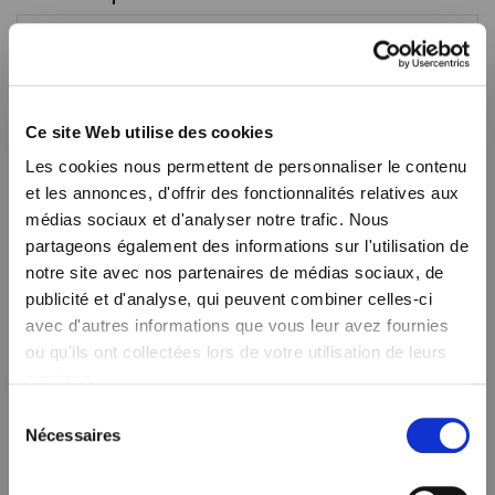
Budget par personne
Ce site Web utilise des cookies
Les cookies nous permettent de personnaliser le contenu
et les annonces, d'offrir des fonctionnalités relatives aux
Date d'arrivée
médias sociaux et d'analyser notre trafic. Nous
partageons également des informations sur l'utilisation de
notre site avec nos partenaires de médias sociaux, de
publicité et d'analyse, qui peuvent combiner celles-ci
avec d'autres informations que vous leur avez fournies
ou qu'ils ont collectées lors de votre utilisation de leurs
services.
Commentaire
Sélection
Nous utilisons des cookies qui envoient des données aux
Nécessaires
du
États-Unis. Plus d'informations ici :
consentement
GDPR Article 49(1) a.