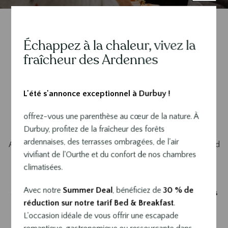
Échappez à la chaleur, vivez la
Contenu
Durbuy, destination de choix
fraîcheur des Ardennes
pour votre séjour
gastronomique en Belgique
L'été s'annonce exceptionnel à Durbuy !
offrez-vous une parenthèse au cœur de la nature. À
À la recherche d’un
séjour gastronomique en Belgique
qui
Durbuy, profitez de la fraîcheur des forêts
allie nature, raffinement et haute cuisine ? Au Sanglier des
ardennaises, des terrasses ombragées, de l'air
Ardennes, à Durbuy, l’expérience dépasse le simple week-end
vivifiant de l'Ourthe et du confort de nos chambres
: elle devient une immersion culinaire complète.
climatisées.
Niché au cœur des Ardennes, notre hôtel 5 étoiles vous
Avec notre
Summer Deal
, bénéficiez de
30 % de
accueille pour une
escapade gastronomique en Ardennes
réduction sur notre tarif Bed & Breakfast
.
où excellence, terroir et créativité se rencontrent.
L'occasion idéale de vous offrir une escapade