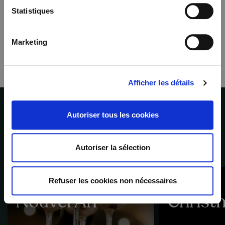
forte dans le paysage du
séjour gastronomique en
Statistiques
Belgique.
Marketing
Afficher les détails
Autoriser tous les cookies
Nos offres
Autoriser la sélection
Refuser les cookies non nécessaires
HÔTEL
HÔTEL
Nouvel An
Christ