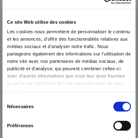
Ce site Web utilise des cookies
Les cookies nous permettent de personnaliser le contenu
et les annonces, d'offrir des fonctionnalités relatives aux
médias sociaux et d'analyser notre trafic. Nous
partageons également des informations sur l'utilisation de
notre site avec nos partenaires de médias sociaux, de
Wout Bru, l’empreinte d’un
publicité et d'analyse, qui peuvent combiner celles-ci
Contenu
avec d'autres informations que vous leur avez fournies
grand chef
ou qu'ils ont collectées lors de votre utilisation de leurs
services.
À la tête de cet univers culinaire unique,
Wout Bru
insuffle sa
Sélection
Nous utilisons des cookies qui envoient des données aux
vision exigeante et créative. Son approche repose sur le
Nécessaires
du
États-Unis. Plus d'informations ici :
respect du produit, la justesse des cuissons et une recherche
consentement
GDPR Article 49(1) a.
constante d’équilibre.
Préférences
Son influence donne au Sanglier des Ardennes une signature