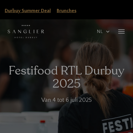
Overslaan
Durbuy Summer Deal
Brunches
en
naar
de
Select
Navig
inhoud
your
wisse
gaan
language
Festifood RTL Durbuy
2025
Dates
Van 4 tot 6 juli 2025
Infos