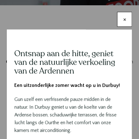
×
Een tweede editie in het
kleinste stadje ter wereld!
Ontsnap aan de hitte, geniet
Contenu
van de natuurlijke verkoeling
Op 4, 5 en 6 juli
keert
Le Festifood
terug naar Durbuy in een
van de Ardennen
feestelijke sfeer waar culinaire lekkernijen worden
gecombineerd met ambacht.
Een uitzonderlijke zomer wacht op u in Durbuy!
Met de deelname van gerenommeerde chefs, vermeld in de
Michelingids, is dit evenement een niet te missen afspraak in
Gun uzelf een verfrissende pauze midden in de
de regio geworden. Elk gerecht wordt aangeboden aan een
natuur. In Durbuy geniet u van de koelte van de
prijs van €12.
Ardense bossen, schaduwrijke terrassen, de frisse
lucht langs de Ourthe en het comfort van onze
Grijp deze unieke kans om uitzonderlijke gerechten te
kamers met airconditioning.
ontdekken, bereid met passie en vakmanschap.