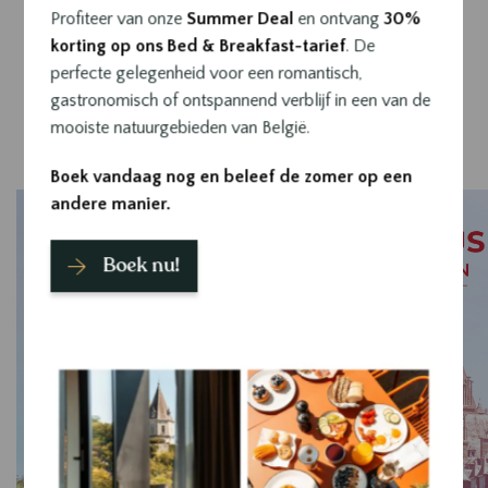
Profiteer van onze
Summer Deal
en ontvang
30%
Gratis toegang
korting op ons Bed & Breakfast-tarief
. De
📍 Place aux Foires, 6940 Durbuy
perfecte gelegenheid voor een romantisch,
gastronomisch of ontspannend verblijf in een van de
mooiste natuurgebieden van België.
Boek vandaag nog en beleef de zomer op een
Affiche
andere manier.
Boek nu!