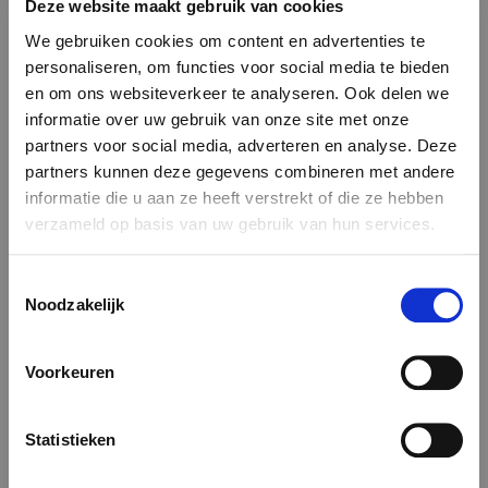
Deze website maakt gebruik van cookies
We gebruiken cookies om content en advertenties te
personaliseren, om functies voor social media te bieden
en om ons websiteverkeer te analyseren. Ook delen we
Luc Broutard
informatie over uw gebruik van onze site met onze
partners voor social media, adverteren en analyse. Deze
La Table du Boucher
partners kunnen deze gegevens combineren met andere
informatie die u aan ze heeft verstrekt of die ze hebben
verzameld op basis van uw gebruik van hun services.
We gebruiken cookies die gegevens naar de VS sturen.
Toestemmingsselectie
Meer informatie hier:
GDPR Article 49(1) a.
Noodzakelijk
Voorkeuren
Statistieken