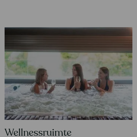
Wellnessruimte
Contenu