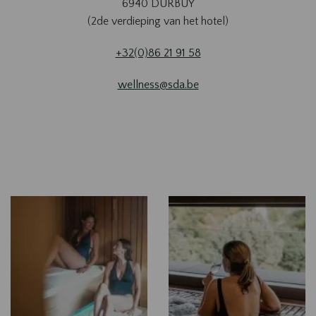
6940 DURBUY
(2de verdieping van het hotel)
+32(0)86 21 91 58
wellness@sda.be
Les
photos
de
notre
centre
de