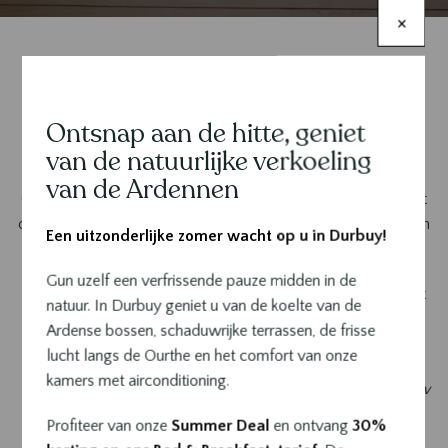
×
Wellnesscenter & Spa in
Ontsnap aan de hitte, geniet
Contenu
Durbuy
van de natuurlijke verkoeling
van de Ardennen
Gelegen op de tweede verdieping van het hotel, verwelkomt
ons wellnesscentrum u in een intieme omgeving waar hout en
Een uitzonderlijke zomer wacht op u in Durbuy!
marmer samenkomen, ideaal voor ontspanning en loslaten.
Gun uzelf een verfrissende pauze midden in de
Toegankelijk voor hotelgasten* en externe bezoekers, nodigt
natuur. In Durbuy geniet u van de koelte van de
de spa van Sanglier des Ardennes u uit voor een echte
Ardense bossen, schaduwrijke terrassen, de frisse
ontsnapping aan de tijd, in het hart van Durbuy.
lucht langs de Ourthe en het comfort van onze
kamers met airconditioning.
*Toegang tot het wellnesscentrum is niet inbegrepen bij uw
hotelverblijf.
Profiteer van onze
Summer Deal
en ontvang
30%