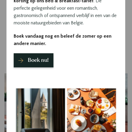
korting op ons Bed & Breakfast-tarief
. De
Reservaties:
info@sanglier-durbuy.be
perfecte gelegenheid voor een romantisch,
+32 (0)86 21 32 62
gastronomisch of ontspannend verblijf in een van de
mooiste natuurgebieden van België.
Boeken
Bekijk behandelingen
Boek vandaag nog en beleef de zomer op een
andere manier.
Boek nu!