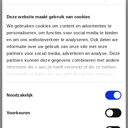
Deze website maakt gebruik van cookies
We gebruiken cookies om content en advertenties te
personaliseren, om functies voor social media te bieden
en om ons websiteverkeer te analyseren. Ook delen we
informatie over uw gebruik van onze site met onze
Exclusieve
Contenu
partners voor social media, adverteren en analyse. Deze
partners kunnen deze gegevens combineren met andere
verzorgingsproducten
informatie die u aan ze heeft verstrekt of die ze hebben
verzameld op basis van uw gebruik van hun services.
Om elke behandeling te verrijken, werkt Sanglier des Ardennes
met gerenommeerde merken die bekend staan om hun
We gebruiken cookies die gegevens naar de VS sturen.
Toestemmingsselectie
effectiviteit en beleving.
Meer informatie hier:
GDPR Article 49(1) a.
Noodzakelijk
De behandelingen van Pure Altitude, geïnspireerd door alpiene
Voorkeuren
planten, zorgen voor een diep herstellende ervaring, als een
ontsnapping naar de bergen.