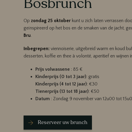
Bosbrunch
Op
zondag 25 oktober
kunt u zich laten verrassen do
geïnspireerd op het bos en de smaken van de jacht, ge
Bru
.
Inbegrepen:
viennoiserie, uitgebreid warm en koud buf
desserten, koffie en thee à volonté, aperitief en wijnen 
Prijs volwassene
: 85 €
Kinderprijs (0 tot 3 jaar)
: gratis
Kinderprijs (4 tot 12 jaar)
: €30
Tienerprijs (13 tot 18 jaar)
: €50
Datum
: Zondag 9 november van 12u00 tot 15u
Reserveer uw brunch