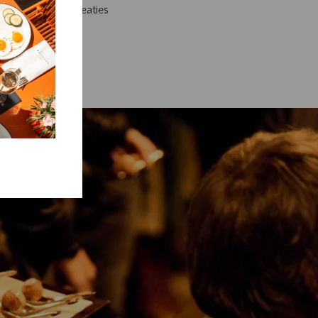
ijnde culinaire creaties
.