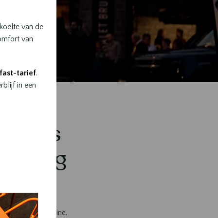
 koelte van de
comfort van
ast-tarief
.
lijf in een
er des
rvaring
roir en haute cuisine.