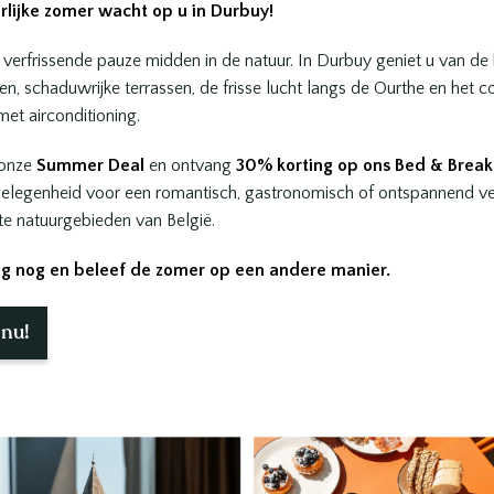
rlijke zomer wacht op u in Durbuy!
 verfrissende pauze midden in de natuur. In Durbuy geniet u van de
n, schaduwrijke terrassen, de frisse lucht langs de Ourthe en het 
et airconditioning.
 onze
Summer Deal
en ontvang
30% korting op ons Bed & Breakf
elegenheid voor een romantisch, gastronomisch of ontspannend verb
e natuurgebieden van België.
g nog en beleef de zomer op een andere manier.
weekend in het Sangli
 nu!
es : een exclusieve e
van Wout Bru
end in het hart van de Ardennen, volledig in het teken van jacht, ter