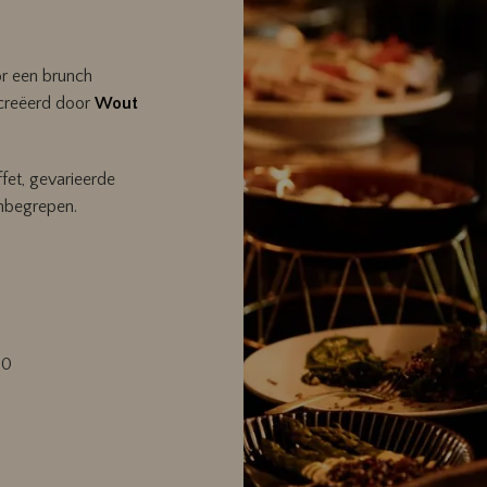
or een brunch
creëerd door
Wout
fet, gevarieerde
inbegrepen.
00