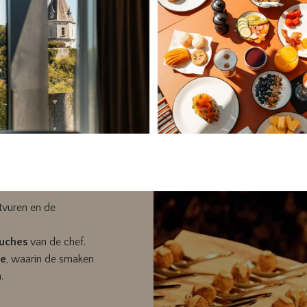
u
nodigt u uit voor een zeldzame ervaring waarin bos­tradities en verf
samenkomen, in het prestigieuze kader van
Sanglier des Ardennes
utvuren en de
uches
van de chef.
ie
, waarin de smaken
.