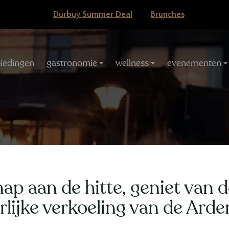
Durbuy Summer Deal
Brunches
avigatie
iedingen
gastronomie
wellness
evenementen
unting by Wout B
ap aan de hitte, geniet van 
rlijke verkoeling van de Ard
23 oktober 2026