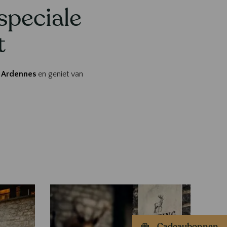
speciale
t
s Ardennes
en geniet van
Cadeaubonnen