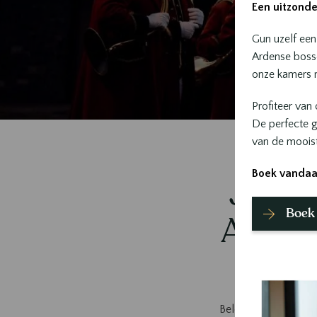
Infos
Een uitzonde
Gun uzelf een
Ardense bosse
onze kamers m
Profiteer van
De perfecte g
van de mooist
Boek vandaa
Jacht
Boek
Ardenn
Beleef een uniek week