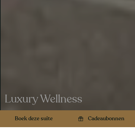
Luxury Wellness
Boek deze suite
Cadeaubonnen
Check-in :
15:00