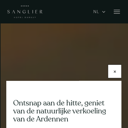
Overslaan
Select
en
Navig
your
naar
wisse
language
de
inhoud
gaan
×
Ontsnap aan de hitte, geniet
Contenu
van de natuurlijke verkoeling
van de Ardennen