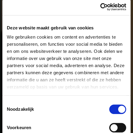
Deze website maakt gebruik van cookies
We gebruiken cookies om content en advertenties te
personaliseren, om functies voor social media te bieden
en om ons websiteverkeer te analyseren. Ook delen we
informatie over uw gebruik van onze site met onze
partners voor social media, adverteren en analyse. Deze
partners kunnen deze gegevens combineren met andere
informatie die u aan ze heeft verstrekt of die ze hebben
verzameld op basis van uw gebruik van hun services.
We gebruiken cookies die gegevens naar de VS sturen.
Toestemmingsselectie
Meer informatie hier:
GDPR Article 49(1) a.
Noodzakelijk
Voorkeuren