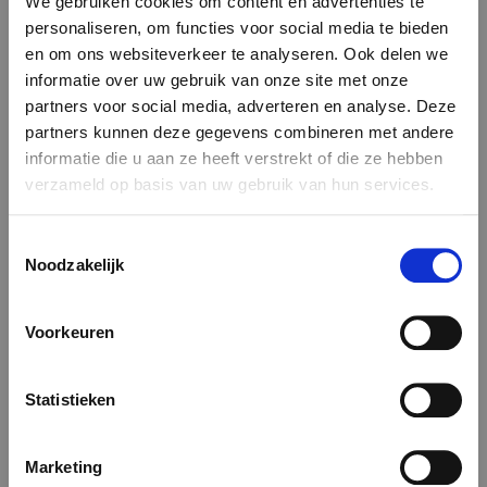
We gebruiken cookies om content en advertenties te
personaliseren, om functies voor social media te bieden
en om ons websiteverkeer te analyseren. Ook delen we
informatie over uw gebruik van onze site met onze
partners voor social media, adverteren en analyse. Deze
partners kunnen deze gegevens combineren met andere
informatie die u aan ze heeft verstrekt of die ze hebben
verzameld op basis van uw gebruik van hun services.
Spring/Summer 2024
We gebruiken cookies die gegevens naar de VS sturen.
Toestemmingsselectie
2ᵉ editie
Meer informatie hier:
GDPR Article 49(1) a.
Noodzakelijk
Bekijk het magazine
Voorkeuren
Statistieken
Marketing