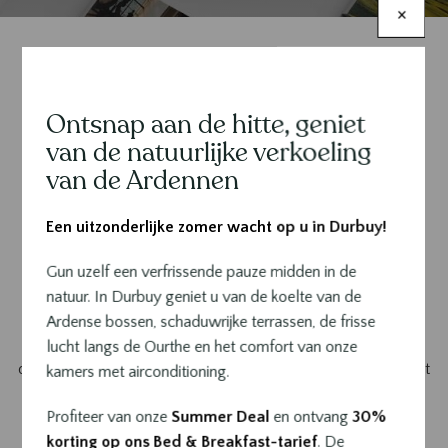
×
De inspiratiegids voor uw
Ontsnap aan de hitte, geniet
Contenu
zomer in Durbuy
van de natuurlijke verkoeling
van de Ardennen
De
6e editie van Durbuy Magazine
is verschenen! Deze
nieuwe lente-/zomereditie neemt u mee langs de
Een uitzonderlijke zomer wacht op u in Durbuy!
hoogtepunten en nieuwigheden die de regio tijdens de
Gun uzelf een verfrissende pauze midden in de
mooiste maanden van het jaar tot leven brengen.
natuur. In Durbuy geniet u van de koelte van de
Of u nu in Durbuy verblijft of inspiratie zoekt voor een
Ardense bossen, schaduwrijke terrassen, de frisse
volgende uitstap, dit magazine begeleidt u het hele seizoen
lucht langs de Ourthe en het comfort van onze
door. Erfgoed, gastronomie, vrijetijdsbesteding en levenskunst
kamers met airconditioning.
komen samen in deze editie, die de rijkdom van de regio
Profiteer van onze
Summer Deal
en ontvang
30%
Durbuy en de energie van de zomer volop in de kijker zet.
korting op ons Bed & Breakfast-tarief
. De