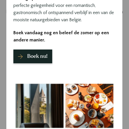
Durbuy Magazine
is gratis verkrijgbaar in verschillende
perfecte gelegenheid voor een romantisch,
horecazaken en toeristische infopunten in de regio, evenals in
gastronomisch of ontspannend verblijf in een van de
het
Sanglier des Ardennes
. Veel leesplezier en een fijne
mooiste natuurgebieden van België.
ontdekkingstocht!
Boek vandaag nog en beleef de zomer op een
Uitgever: Sanglier Durbuy Adventures
andere manier.
Grafische vormgeving: Agence Voilà
Redactie: Marie Honnay & Agence Voilà
Boek nu!
Drukwerk: Carré Graphique
Fotografie: Victor Pierrot, Pierre-Alexandre Meunier, Kwac
Studio en Agence Voilà
Ontdek de 6e editie online