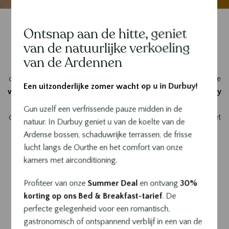
Ontsnap aan de hitte, geniet
Contenu
van de natuurlijke verkoeling
van de Ardennen
Verleng de gezelligheid van het weekend met een late
ontbijtbeleving in een 5-sterren setting. Elke zondag nodigt de
Een uitzonderlijke zomer wacht op u in Durbuy!
wekelijkse brunch
van Le
Sanglier des Ardennes in Durbuy
u uit om te genieten van een verfijnd buffet, voorafgegaan
Gun uzelf een verfrissende pauze midden in de
door een huisaperitief. Een bijzonder moment om te delen met
natuur. In Durbuy geniet u van de koelte van de
familie of vrienden, in het hart van het kleinste stadje ter
Ardense bossen, schaduwrijke terrassen, de frisse
wereld.
lucht langs de Ourthe en het comfort van onze
kamers met airconditioning.
Een zondagse afspraak,
Profiteer van onze
Summer Deal
en ontvang
30%
gesigneerd Wout Bru
korting op ons Bed & Breakfast-tarief
. De
perfecte gelegenheid voor een romantisch,
gastronomisch of ontspannend verblijf in een van de
De wekelijkse brunch van het Sanglier des Ardennes Hotel