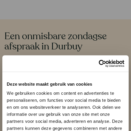
Een onmisbare zondagse
Contenu
afspraak in Durbuy
Geniet van een smaakvolle en gezellige zondag bij
Le
Sanglier des Ardennes
, in een nieuwe warme setting in het
hart van Durbuy.
Deze website maakt gebruik van cookies
Trakteer uzelf op de ervaring van een verfijnde
brunch
en
We gebruiken cookies om content en advertenties te
reserveer vandaag nog uw tafel om een uniek moment te
personaliseren, om functies voor social media te bieden
delen met familie of vrienden.
en om ons websiteverkeer te analyseren. Ook delen we
informatie over uw gebruik van onze site met onze
partners voor social media, adverteren en analyse. Deze
Reserveer een tafel
partners kunnen deze gegevens combineren met andere