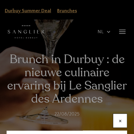
Overslaan
Durbuy Summer Deal
Brunches
en
naar
de
Select
Navig
inhoud
your
wisse
gaan
language
Brunch in Durbuy : de
nieuwe culinaire
ervaring bij Le Sanglier
des Ardennes
22/08/2025
×