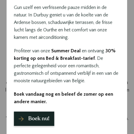
Gun uzelf een verfrissende pauze midden in de
natuur. In Durbuy geniet u van de koelte van de
Dag 1: Ontdek het historische
Ardense bossen, schaduwrijke terrassen, de frisse
centrum en outdooractiviteiten
lucht langs de Ourthe en het comfort van onze
kamers met airconditioning.
Ochtend: wandeling door de oude stad en
bezoek aan het Parc des Topiaires
Profiteer van onze
Summer Deal
en ontvang
30%
korting op ons Bed & Breakfast-tarief
. De
Begin de dag met een wandeling door het
centrum van
perfecte gelegenheid voor een romantisch,
Durbuy
. Met zijn geplaveide straatjes, stenen huizen en
gastronomisch of ontspannend verblijf in een van de
middeleeuwse sfeer dompelt de stad bezoekers meteen
mooiste natuurgebieden van België.
onder in een tijdloos decor. Neem de tijd om de boetiekjes en
lokale winkeltjes te ontdekken, waar je unieke streekproducten
Boek vandaag nog en beleef de zomer op een
vindt.
andere manier.
Vervolg de ochtend met een bezoek aan het
Parc des
Boek nu!
Topiaires
, een unieke tuin waar kunst en natuur samenkomen.
Gelegen aan de oevers van de Ourthe, biedt dit park een
speelse en fascinerende wandeling langs meer dan 250